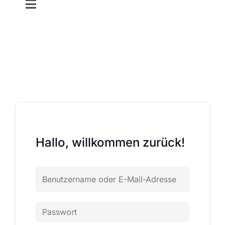
Toggle
Navigation
MSP Akademie
Statuten
Kontakt
Hallo, willkommen zurück!